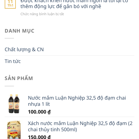
Được khách khen nước mắm ngon là tôi lại có
11
đốc
“xuất
Th1
thêm động lực để gắn bó với nghề
HTX
ngoại”
ở
Chức năng bình luận bị tắt
và
Được
câu
khách
chuyện
khen
DANH MỤC
xây
nước
dựng
mắm
thương
ngon
hiệu
Chất lượng & CN
là
nước
tôi
mắm
Tin tức
lại
4
có
sao
thêm
động
SẢN PHẨM
lực
để
gắn
Nước mắm Luận Nghiệp 32,5 độ đạm chai
bó
nhựa 1 lít
với
nghề
100.000
₫
Xách nước mắm Luận Nghiệp 32,5 độ đạm (2
chai thủy tinh 500ml)
150.000
₫