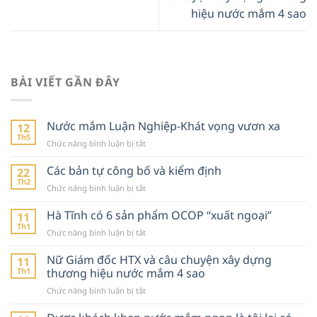
hiệu nước mắm 4 sao
BÀI VIẾT GẦN ĐÂY
Nước mắm Luận Nghiệp-Khát vọng vươn xa
12
Th5
ở
Chức năng bình luận bị tắt
Nước
mắm
Các bản tự công bố và kiểm định
22
Luận
Th2
ở
Chức năng bình luận bị tắt
Nghiệp-
Các
Khát
bản
Hà Tĩnh có 6 sản phẩm OCOP “xuất ngoại”
11
vọng
tự
Th1
vươn
ở
Chức năng bình luận bị tắt
công
xa
Hà
bố
Tĩnh
Nữ Giám đốc HTX và câu chuyện xây dựng
11
và
có
Th1
thương hiệu nước mắm 4 sao
kiểm
6
định
ở
Chức năng bình luận bị tắt
sản
Nữ
phẩm
Giám
OCOP